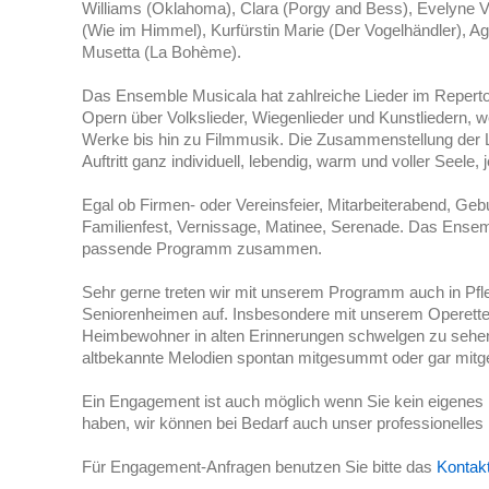
Williams (Oklahoma), Clara (Porgy and Bess), Evelyne Va
(Wie im Himmel), Kurfürstin Marie (Der Vogelhändler), Ag
Musetta (La Bohème).
Das Ensemble Musicala hat zahlreiche Lieder im Reperto
Opern über Volkslieder, Wiegenlieder und Kunstliedern, we
Werke bis hin zu Filmmusik. Die Zusammenstellung der Li
Auftritt ganz individuell, lebendig, warm und voller Seel
Egal ob Firmen- oder Vereinsfeier, Mitarbeiterabend, Geb
Familienfest, Vernissage, Matinee, Serenade. Das Ensemb
passende Programm zusammen.
Sehr gerne treten wir mit unserem Programm auch in Pf
Seniorenheimen auf. Insbesondere mit unserem Operette
Heimbewohner in alten Erinnerungen schwelgen zu sehen
altbekannte Melodien spontan mitgesummt oder gar mit
Ein Engagement ist auch möglich wenn Sie kein eigenes K
haben, wir können bei Bedarf auch unser professionelles
Für Engagement-Anfragen benutzen Sie bitte das
Kontakt