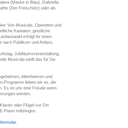
lera (Maske in Blau), Gabriella
athe (Der Freischütz) oder als
ire: Von Musicals, Operetten und
ltliche Kantaten, geistliche
edauswahl erfolgt für einen
e, je nach Publikum und Anlass.
urtstag, Jubiläumsveranstaltung,
le Musicala stellt das für Sie
legeheimen, Altenheimen und
n-Programm lieben wir es, die
. Es ist uns eine Freude wenn
gesungen werden.
lavier oder Flügel vor Ort
 E-Piano mitbringen.
formular.