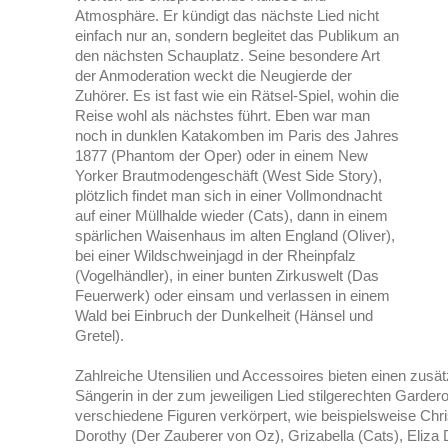
Atmosphäre. Er kündigt das nächste Lied nicht
einfach nur an, sondern begleitet das Publikum an
den nächsten Schauplatz. Seine besondere Art
der Anmoderation weckt die Neugierde der
Zuhörer. Es ist fast wie ein Rätsel-Spiel, wohin die
Reise wohl als nächstes führt. Eben war man
noch in dunklen Katakomben im Paris des Jahres
1877 (Phantom der Oper) oder in einem New
Yorker Brautmodengeschäft (West Side Story),
plötzlich findet man sich in einer Vollmondnacht
auf einer Müllhalde wieder (Cats), dann in einem
spärlichen Waisenhaus im alten England (Oliver),
bei einer Wildschweinjagd in der Rheinpfalz
(Vogelhändler), in einer bunten Zirkuswelt (Das
Feuerwerk) oder einsam und verlassen in einem
Wald bei Einbruch der Dunkelheit (Hänsel und
Gretel).
Zahlreiche Utensilien und Accessoires bieten einen zus
Sängerin in der zum jeweiligen Lied stilgerechten Gardero
verschiedene Figuren verkörpert, wie beispielsweise Chr
Dorothy (Der Zauberer von Oz), Grizabella (Cats), Eliza D