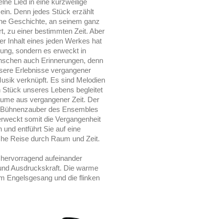
elne Lied in eine kurzweilige
ein. Denn jedes Stück erzählt
ene Geschichte, an seinem ganz
t, zu einer bestimmten Zeit. Aber
der Inhalt eines jeden Werkes hat
ung, sondern es erweckt in
schen auch Erinnerungen, denn
nsere Erlebnisse vergangener
usik verknüpft. Es sind Melodien
n Stück unseres Lebens begleitet
äume aus vergangener Zeit. Der
e Bühnenzauber des Ensembles
rweckt somit die Vergangenheit
und entführt Sie auf eine
che Reise durch Raum und Zeit.
e hervorragend aufeinander
 und Ausdruckskraft. Die warme
 Engelsgesang und die flinken