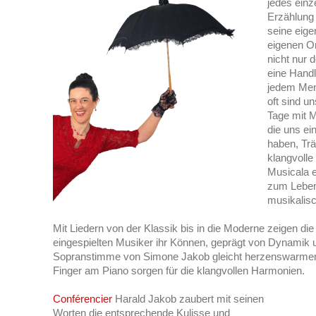
jedes einz
Erzählung 
seine eig
eigenen Or
nicht nur 
eine Handl
jedem Men
oft sind u
Tage mit M
die uns ei
haben, Tr
klangvoll
Musicala e
zum Leben 
musikalis
Mit Liedern von der Klassik bis in die Moderne zeigen di
eingespielten Musiker ihr Können, geprägt von Dynamik
Sopranstimme von Simone Jakob gleicht herzenswarmem
Finger am Piano sorgen für die klangvollen Harmonien.
Conférencier
Harald Jakob zaubert mit seinen
Worten die entsprechende Kulisse und