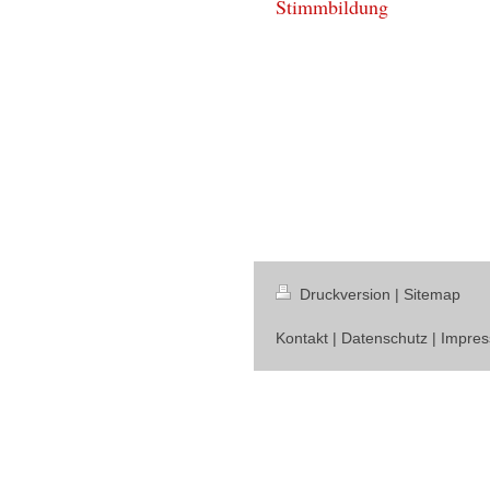
Stimmbildung
Druckversion
|
Sitemap
Kontakt
|
Datenschutz
|
Impre