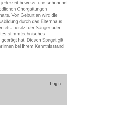
nt jederzeit bewusst und schonend
iedlichen Chorgattungen
alte. Von Geburt an wird die
usbildung durch das Elternhaus,
 etc. besitzt der Sänger oder
mtes stimmtechnisches
geprägt hat. Diesen Spagat gilt
erInnen bei ihrem Kenntnisstand
Login